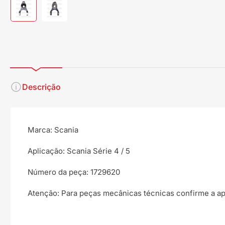
Carregar
Carregar
imagem
imagem
1
2
na
na
visualização
visualização
da
da
galeria
galeria
Descrição
Marca: Scania
Aplicação: Scania Série 4 / 5
Número da peça: 1729620
Atenção: Para peças mecânicas técnicas confirme a a