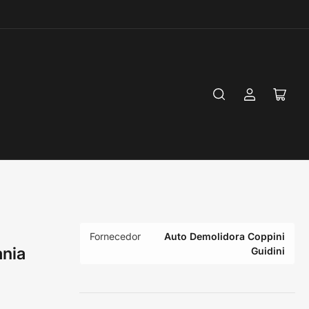
Login
Abrir
mini
carri
Fornecedor
Auto Demolidora Coppini
ania
Guidini