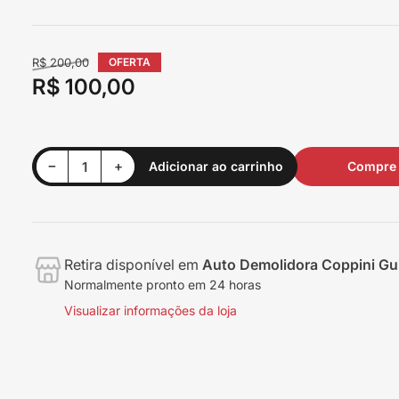
Preço
R$ 200,00
OFERTA
normal
R$ 100,00
Preço
em
oferta
Diminuir quantidade para Suporte Unidade Injetora Original Scania Serie 4 / Serie 5 - 1729620
Aumentar quantidade para Suporte Unidade Injetora Original Scania Serie 4 / Serie 5 - 1729620
−
+
Adicionar ao carrinho
Compre 
Quantidade
Retira disponível em
Auto Demolidora Coppini Gui
Normalmente pronto em 24 horas
Visualizar informações da loja