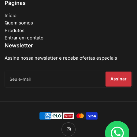
Páginas
Início
Quem somos
Produtos
Entrar em contato
Newsletter
Assine nossa newsletter e receba ofertas especiais
Seu
e-
Assinar
mail
Métodos
de
pagamento
Instagram