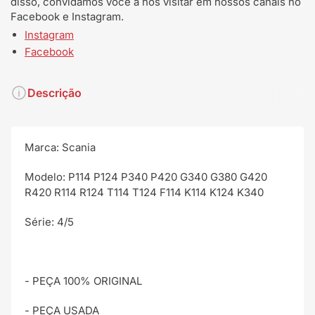
disso, convidamos você a nos visitar em nossos canais no
Facebook e Instagram.
Instagram
Facebook
Descrição
Marca: Scania
Modelo: P114 P124 P340 P420 G340 G380 G420
R420 R114 R124 T114 T124 F114 K114 K124 K340
Série: 4/5
- PEÇA 100% ORIGINAL
- PEÇA USADA